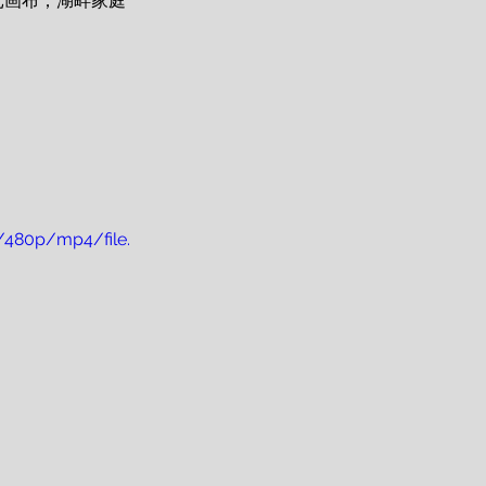
元画布；湖畔家庭
/480p/mp4/file.