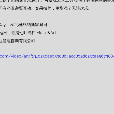
让孩子们感受音乐魅力；“可绘玩艺术工坊”提供了挥洒创意的多
还有小丑杂耍互动、宾果抽奖，更增添了无限欢乐。
 Day！2025赫格纳斯家庭日
9日，青浦七叶鸿庐·Music&Art
业管理咨询有限公司
atic.com/video/a94f19_023daed5908b4acc802d023caa567388