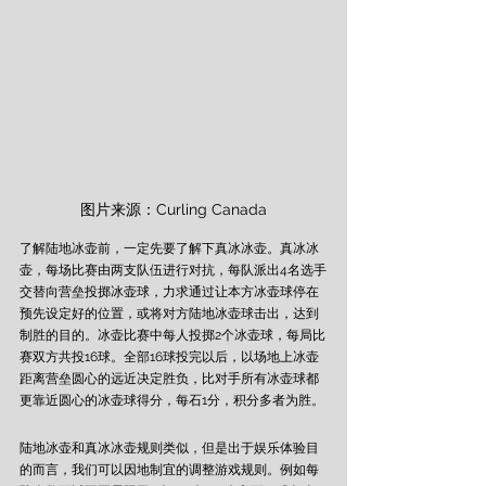
图片来源：Curling Canada
了解陆地冰壶前，一定先要了解下真冰冰壶。真冰冰
壶，每场比赛由两支队伍进行对抗，每队派出4名选手
交替向营垒投掷冰壶球，力求通过让本方冰壶球停在
预先设定好的位置，或将对方陆地冰壶球击出，达到
制胜的目的。冰壶比赛中每人投掷2个冰壶球，每局比
赛双方共投16球。全部16球投完以后，以场地上冰壶
距离营垒圆心的远近决定胜负，比对手所有冰壶球都
更靠近圆心的冰壶球得分，每石1分，积分多者为胜。
陆地冰壶和真冰冰壶规则类似，但是出于娱乐体验目
的而言，我们可以因地制宜的调整游戏规则。例如每