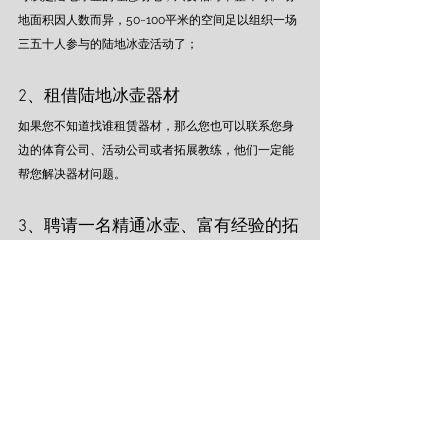
地面积因人数而异，50~100平米的空间足以组织一场
三五十人参与的陆地冰壶活动了；
2、租借陆地冰壶器材 
如果您不知道找谁租赁器材，那么您也可以联系您身
边的体育公司、活动公司或者拓展教练，他们一定能
帮您解决器材问题。
3、聘请一名精通冰壶、富有经验的拓
展教练 
拓展教练可以让你的活动有头有尾、像模像样。虽说
是一场运动体验为主活动，如果能够让同事之间多一
些交流与互动又何尝不好呢？
好了，冬奥会即将开幕，您是不是也跃跃欲试了？快
叫上公司小伙伴们，一起来一场人人可以玩的陆地冰
壶体验赛吧！