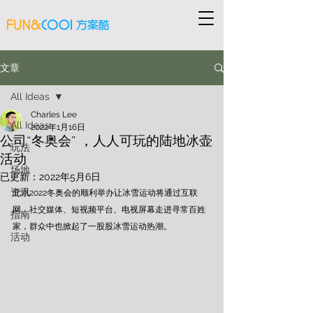
文章
All Ideas
Charles Lee
All Ideas
2022年1月16日
公司“冬奥会” ，人人可玩的陆地冰壶
玩法
活动
场地
已更新：
2022年5月6日
资讯
北京2022冬奥会的顺利举办让冰雪运动将通过互联
网、社交媒体、短视频平台、电视屏幕走进寻常百姓
指南
家，群众中也掀起了一股股冰雪运动热潮。
活动