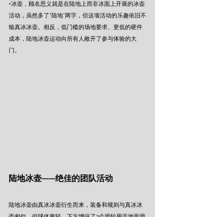
+冰壶，顾名思义就是在陆地上而非冰面上开展的冰壶
活动，虽然多了“陆地”两字，但这项活动的乐趣依旧不
输真冰冰壶。相反，低门槛的场地要求、更低的硬件
成本，陆地冰壶运动向所有人敞开了参与体验的大
门。 
陆地冰壶——绝佳的团队活动 
陆地冰壶由真冰冰壶衍生而来，装备和规则与真冰冰
壶相似，但球体更轻，下方增设了3个滑轮用于地面滑