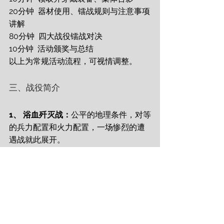
20分钟  器材使用、镭战规则与注意事项
讲解
80分钟  四大战役镭战对决
10分钟  活动颁奖与总结
以上为常规活动流程，可视情调整。
三、战役简介
1、 浴血歼灭战：
公平的地理条件，对等
的兵力配置和火力配置，一场惨烈的遭
遇战就此展开。
2、 斩首行动：
红蓝双方从排兵布阵开
始就展开了对抗。合理的战术安排、创
造力都是不容忽视的细节，狭路相逢勇
者胜！出击！！
3、 反恐倒计时：
一场矛与盾的对决。
防守方拥有绝对地理优势，进攻方必须