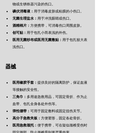
物或生锈铁器污染的伤口。
碘伏消毒液：
用于消毒皮肤或粘膜的小伤口。
无菌生理盐水：
用于冲洗眼睛或伤口。
酒精棉片：
方便携带，可消毒伤口周围皮肤。
创可贴：
用于包扎小而表浅的外伤。
医用无菌纱布或医用无菌敷贴：
用于包扎较大表
浅伤口。
器械
医用橡胶手套：
提供良好的隔离防护，保证血液
等接触的安全性。
三角巾：
多用途急救用品，可固定骨折、作为止
血带、包扎全身各处外伤等。
弹性绷带：
可用于固定敷料或固定扭伤关节。
高分子急救夹板：
方便塑形，固定各处骨折。
医用急救颈托：
便于携带，可在疑似颈椎受伤时
固定颈部，防止颈椎受到更严重伤害。