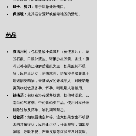
镊子、剪刀：
用于应急处理伤口。
保温毯：
尤其适合荒野或偏僻地区的活动。
药品
腹泻用药：
包括盐酸小檗碱片（黄连素片）、蒙
脱石散、口服补液盐、
诺氟沙星胶囊
。备注：腹
泻以补液防止电解质紊乱为主，如果服药不缓
解，应停止活动，尽快就医。诺氟沙星胶囊属于
喹诺酮类药物，未满18岁的未成年人、对喹诺酮
类药物过敏及备孕、怀孕、哺乳期人群禁用。
镇痛药：
包括布洛芬缓释胶囊、扶他林凝胶、云
南白药气雾剂、中药膏药类产品。使用时应仔细
排除过敏及怀孕、哺乳期等禁忌。
过敏药：
如氯雷他定片等。注意如果发生不明原
因的过敏症状，应停止运动，仔细观察，如出现
咳喘、呼吸不畅、严重皮疹等症状应及时就医。