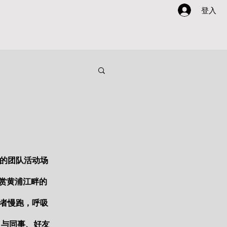
登入
动灵感
方案酷AI助手
关于我们
的团队活动场
赏黄浦江畔的
者慢跑，呼吸
，与同事、好友