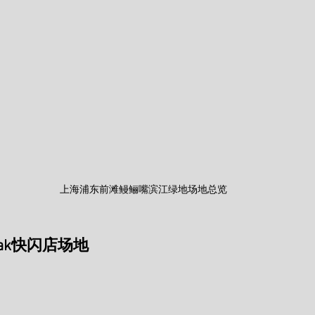
上海浦东前滩鳗鲡嘴滨江绿地场地总览
eak快闪店场地