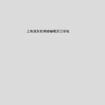
上海浦东前滩鳗鲡嘴滨江绿地