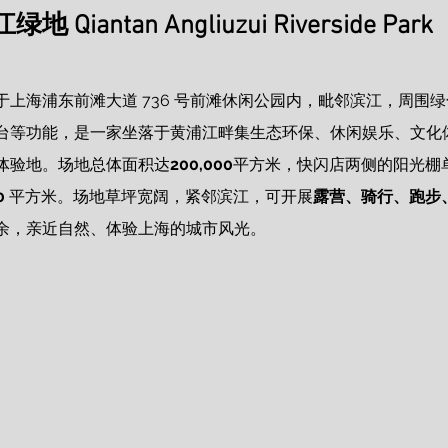
iantan Angliuzui Riverside Park
于上海浦东前滩大道 736 号前滩休闲公园内，毗邻滨江，周围
台等功能，是一家坐落于黄浦江畔集生态环保、休闲娱乐、文化
体验地。场地总体面积达
200,000
平方米，快闪店两侧的阳光棚
0 
平方米。
场地
草坪宽阔，紧邻滨江，可开展
露营、骑行、跑步
余，亲近自然、体验上海的城市风光。