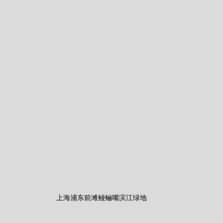
上海浦东前滩鳗鲡嘴滨江绿地