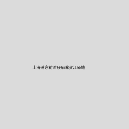
上海浦东前滩鳗鲡嘴滨江绿地