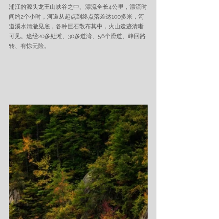
浦江的源头龙王山峡谷之中。漂流全长4公里，漂流时
间约2个小时，河道从起点到终点落差达100多米，河
道溪水清澈见底，各种巨石散布其中，火山遗迹清晰
可见。途经20多处滩、30多道湾、56个滑道、峰回路
转、有惊无险。