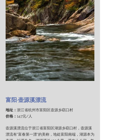
富阳·壶源溪漂流
地址：
浙江省杭州市富阳区壶源乡窈口村
价格：
147元/人
壶源溪漂流位于浙江省富阳区湖源乡窈口村，壶源溪
漂流有“富春第一漂“的美称，地处富阳南端，湖源本为