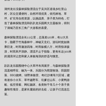
湖州龙出没森林探险漂流位于吴兴区道场乡红里山
村，区位交通便利，自然环境优美，依托林地、草
坪、矿坑等自然资源，以挑战类、亲子类为特色，打
造了森林探险漂流和趴趴龙乐园两大主题板块，得到
了湖城乃至长三角广大游客的喜爱。
森林探险漂流全长2.2公里，总落差120米，有12大关
卡，隐匿于竹海森林中，神秘又玄幻。游玩时犹如骑
乘巨龙，时而遨游四海，时而纵横八方，时而惊涛骇
浪，时而风平浪静。漂流不止于惊险，更有长达300米
的涌浪河让您和家人体验海浪的舒适与惬意。
趴趴龙乐园围绕中心大草坪布局展开，与森林探险漂
流遥相呼应、融为一体。乐园分为萌宠牧场、田园部
落、BBQ烧烤、绿野体验营、奇幻沙滩等六区域，建
有迷你小火车、草坪越野车、坑爹过山车、小黄鸭游
船、低空滑索、网红蹦床、各类秋千等几十个亲子类
趣味性项目，是家长遛娃的好去处，让孩子们流连忘
返。