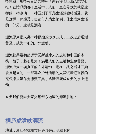
待惊险！期待与自然的搏斗！期待"有惊无险"后的轻
松！在忙碌的都市生活中，人们一直在寻找的就是这
样的一种激动、一种区别于平凡生活的独特感受。就
是这样一种感受，使都市人为之倾倒，使之成为生活
的一部分。这就是漂流！
漂流原来是人类一种原始的涉水方式，二战之后逐渐
普及，成为一项的户外运动。
漂流载具最初起源于爱斯基摩人的皮船和中国的木
筏、筏子，起初是为了满足人们的生活和生存需要。
漂流成为一项真正的户外运动，是在二战之后才开始
发展起来的，一些喜欢户外活动的人尝试着把退役的
充气橡皮艇作为漂流工具，逐渐演变成今天的水上运
动。
今天我们要向大家介绍华东地区的漂流胜地：
桐庐虎啸峡漂流
地址：
浙江省杭州市桐庐县钟山乡城下村