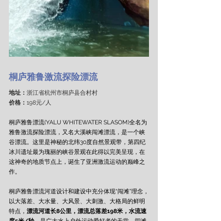
桐庐雅鲁激流探险漂流
地址：
浙江省杭州市桐庐县合村村
价格：
198元/人
桐庐雅鲁漂流(YALU WHITEWATER SLASOM)全名为
雅鲁激流探险漂流，又名大溪峡闯滩漂流，是一个峡
谷漂流。这里是神秘的北纬30度自然景观带，第四纪
冰川遗址最为瑰丽的峡谷景观在此得以完美呈现，在
这神奇的地质节点上，诞生了亚洲激流运动的巅峰之
作。
桐庐雅鲁漂流河道设计和建设中充分体现“闯滩”理念，
以大落差、大水量、大风景、大刺激、大格局的鲜明
特点，
漂流河道长8公里，漂流总落差198米，水流速