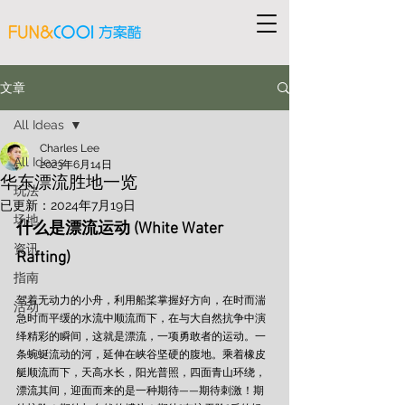
文章
All Ideas
Charles Lee
All Ideas
2023年6月14日
华东漂流胜地一览
玩法
已更新：
2024年7月19日
场地
什么是漂流运动 (White Water 
资讯
Rafting)
指南
驾着无动力的小舟，利用船桨掌握好方向，在时而湍
活动
急时而平缓的水流中顺流而下，在与大自然抗争中演
绎精彩的瞬间，这就是漂流，一项勇敢者的运动。一
条蜿蜒流动的河，延伸在峡谷坚硬的腹地。乘着橡皮
艇顺流而下，天高水长，阳光普照，四面青山环绕，
漂流其间，迎面而来的是一种期待——期待刺激！期