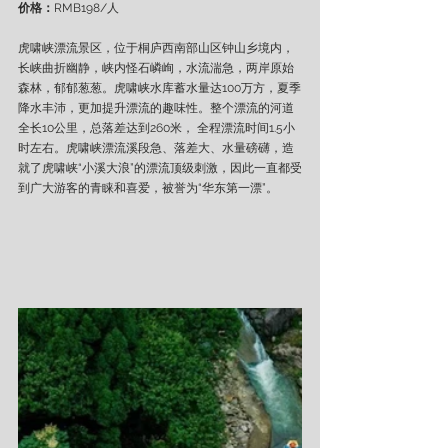
价格：
RMB198/人
虎啸峡漂流景区，位于桐庐西南部山区钟山乡境内，
长峡曲折幽静，峡内怪石嶙峋，水流湍急，两岸原始
森林，郁郁葱葱。虎啸峡水库蓄水量达100万方，夏季
降水丰沛，更加提升漂流的趣味性。整个漂流的河道
全长10公里，总落差达到260米， 全程漂流时间1.5小
时左右。虎啸峡漂流溪段急、落差大、水量磅礴，造
就了虎啸峡“小溪大浪”的漂流顶级刺激，因此一直都受
到广大游客的青睐和喜爱，被誉为“华东第一漂”。