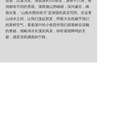
壶源，以溪为名。湖源溪长100余里，溪有十八涧，每
涧都有不同的景观。溪两侧山势峻峭，深沟邃谷，峰
迥水复，“山抱水围别有天”是湖源的真实写照。在这青
山绿水之间，让我们荡起双桨，呼吸大自然赐予我们
的新鲜空气，看着溪中的小鱼陪伴我们探索峡谷深幽
的奥秘，领略涧水长溪的风采，聆听雀闹蝉鸣的天
簌，感受清风拂面的宁静。