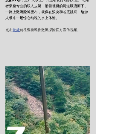
度5米/秒
，是广大水上户外运动爱好者的天堂。闯滩
者乘坐专业的双人皮艇，沿着蜿蜒的河道顺流而下。
一路上激流险滩密布，就像在浪尖和谷底跳跃，给游
人带来一场惊心动魄的水上体验。
点击
此处
前往查看雅鲁激流探险官方宣传视频。