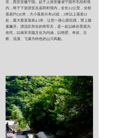
安，西至安徽宁国。起于上游安徽省宁国市毛坦村境
内，终于下游浙安吉县郎村境内，全长2.2公里，全程
落差约130米，大小落差分布46处，2米以上落差12
处，最大垂直落差4.2米，让您一路心脏狂跳，肾上腺
素飙升。漂流区所在的将军关，是一处以峡谷景观为
依托，以南宋关隘文化为内涵，以绝壁、奇岩、古
桥、流溪、飞瀑为特色的山川风貌。