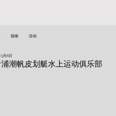
首页
活
讯
指南
活动
年3月6日
 青浦潮帆皮划艇水上运动俱乐部