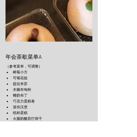
年会茶歇菜单A
（参考菜单，可调整）
树莓小方
可颂花挞
提拉米苏
木糠布甸杯
椰奶布丁
巧克力蛋糕卷
迷你汉堡
纸杯蛋糕
火腿奶酪苏打饼干
mini挞
肉松小贝
黑胡椒香肠果蔬杯