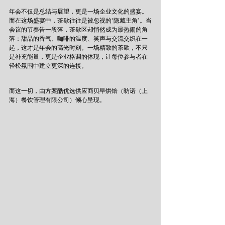
年会不仅是总结与展望，更是一场企业文化的盛宴。
而在这场盛宴中，茶歇往往是被忽视的“隐藏主角”。当
会议的节奏告一段落，茶歇区却悄然成为最热闹的角
落：甜品的香气、咖啡的温度、笑声与交流交织在一
起，这才是年会的高光时刻。一场精致的茶歇，不只
是补充能量，更是企业格调的体现，让每位参与者在
轻松氛围中建立更深的连接。
而这一切，由方案酷优选供应商贝早烘焙（昉诺（上
海）餐饮管理有限公司）倾心呈现。