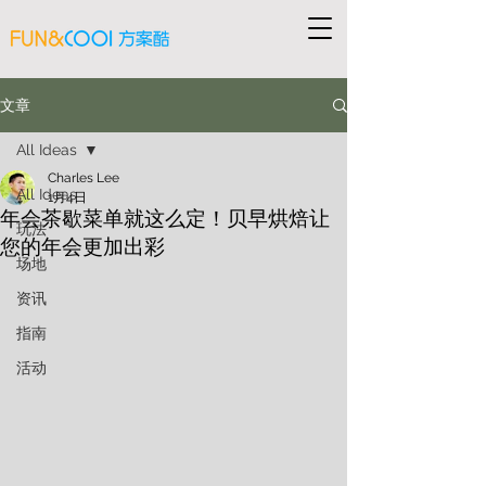
文章
All Ideas
Charles Lee
All Ideas
1月4日
年会茶歇菜单就这么定！贝早烘焙让
玩法
您的年会更加出彩
场地
资讯
指南
活动