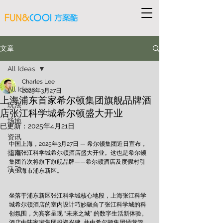
文章
All Ideas
Charles Lee
All Ideas
2025年3月27日
上海浦东首家希尔顿集团旗舰品牌酒
玩法
店张江科学城希尔顿盛大开业
场地
已更新：
2025年4月21日
资讯
中国上海，2025年3月27日 — 希尔顿集团近日宣布，
指南
上海张江科学城希尔顿酒店盛大开业。这也是希尔顿
集团首次将旗下旗舰品牌——希尔顿酒店及度假村引
活动
入上海市浦东新区。
坐落于浦东新区张江科学城核心地段，上海张江科学
城希尔顿酒店的室内设计巧妙融合了张江科学城的科
创氛围，为宾客呈现 “未来之城” 的数字生活新体验。
酒店由陆家嘴集团投资兴建, 并由希尔顿集团经营管