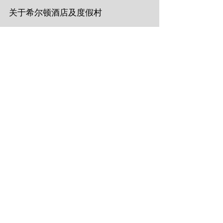
关于希尔顿酒店及度假村
一个多世纪以来，希尔顿酒店及度假村通过提供创新
产品和服务，满足宾客不断变化的需求。遍布六大洲
的600多家希尔顿酒店及度假村分布在全球广受欢迎
的目的地，为宾客提供便利。请通过
hiltonhotels.com
 或希尔顿荣誉客会专属 APP预订入
住希尔顿酒店及度假村。希尔顿荣誉客会会员可在希
尔顿集团官方渠道直接预订客房并享受即时礼遇。欲
了解希尔顿酒店及度假村更多信息，请登录
stories.hilton.com/hhr
，并可通过“希尔顿集团资讯中
心”及“希尔顿Hilton”微信公众号、“希尔顿Hilton”官方
微博了解更多品牌信息。
关于希尔顿集团
希尔顿集团 (NYSE: HLT) 是国际知名的酒店管理公
司，旗下拥有24个卓越酒店品牌，在全球140个国家和
地区拥有8,400多家酒店和超过125万间客房。希尔顿
集团一直致力于实现“让世界充满阳光和温暖，让宾客
感受到‘热情好客’”的创始愿景，在其百年发展历程中，