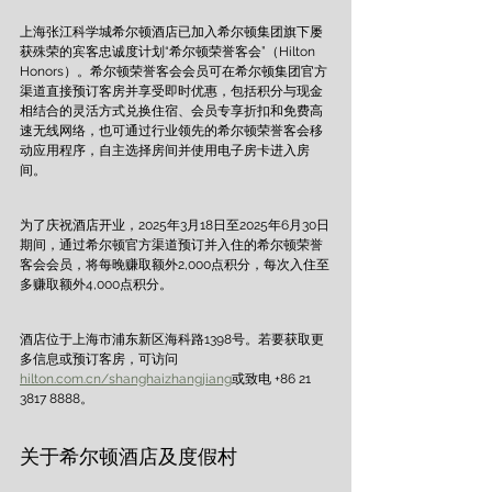
上海张江科学城希尔顿酒店已加入希尔顿集团旗下屡
获殊荣的宾客忠诚度计划“希尔顿荣誉客会”（Hilton 
Honors）。希尔顿荣誉客会会员可在希尔顿集团官方
渠道直接预订客房并享受即时优惠，包括积分与现金
相结合的灵活方式兑换住宿、会员专享折扣和免费高
速无线网络，也可通过行业领先的希尔顿荣誉客会移
动应用程序，自主选择房间并使用电子房卡进入房
间。
为了庆祝酒店开业，2025年3月18日至2025年6月30日
期间，通过希尔顿官方渠道预订并入住的希尔顿荣誉
客会会员，将每晚赚取额外2,000点积分，每次入住至
多赚取额外4,000点积分。
酒店位于上海市浦东新区海科路1398号。若要获取更
多信息或预订客房，可访问
hilton.com.cn/shanghaizhangjiang
或致电 +86 21 
3817 8888。
关于希尔顿酒店及度假村