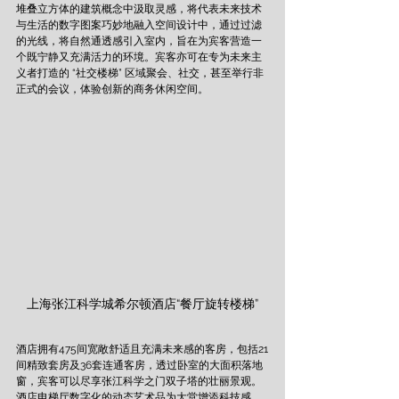
堆叠立方体的建筑概念中汲取灵感，将代表未来技术
与生活的数字图案巧妙地融入空间设计中，通过过滤
的光线，将自然通透感引入室内，旨在为宾客营造一
个既宁静又充满活力的环境。宾客亦可在专为未来主
义者打造的 “社交楼梯” 区域聚会、社交，甚至举行非
正式的会议，体验创新的商务休闲空间。 
上海张江科学城希尔顿酒店“餐厅旋转楼梯”
酒店拥有475间宽敞舒适且充满未来感的客房，包括21
间精致套房及36套连通客房，透过卧室的大面积落地
窗，宾客可以尽享张江科学之门双子塔的壮丽景观。
酒店电梯厅数字化的动态艺术品为大堂增添科技感，