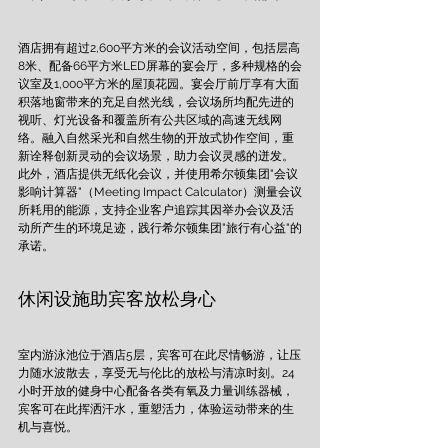
酒店拥有超过2,600平方米的会议活动空间，包括层高
8米、配备66平方米LED屏幕的宴会厅，多种规格的会
议室及1,000平方米的屋顶花园。宴会厅前厅享有大面
积落地窗带来的充足自然光线，会议场所均配先进的
视听、灯光设备和覆盖所有公共区域的高速无线网
络。融入自然采光和自然生物的开放式协作空间，重
新诠释创新灵动的会议场景，助力会议灵感的迸发。
此外，酒店提供无纸化会议，并使用希尔顿集团"会议
影响计算器"（Meeting Impact Calculator）测量会议
所耗用的能源，支持企业客户追踪其因举办会议及活
动所产生的环境足迹，践行希尔顿集团"旅行有心益"的
承诺。
休闲设施助宾客放松身心
室内游泳池位于酒店5层，宾客可在此尽情畅游，让压
力随水波散去，享受无与伦比的放松与清凉时刻。24
小时开放的健身中心配备各类有氧及力量训练器械，
宾客可在此挥洒汗水，重塑活力，体验运动带来的生
机与喜悦。