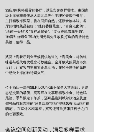
酒店3间风格迥异的餐厅，满足宾客多样需求。由国家
级上海菜非遗传承人周元昌先生主理的壹聚中餐厅，
主打精致海派菜，旨在回归自然，还原食物本味。餐
厅的招牌菜品包括：“经典香酥熏鱼”、“青麻老卤鸽”、
“珍菌一壶鲜”及“青柠油爆虾”、“文火香邑雪花牛肉”、
“独蒜红烧鳗鱼”等均为周元昌先生改良打造的海派特色
美馔，值得一品。
贰荟上海餐厅则全天候提供地道的上海美食，将传统
味道与现代餐饮理念巧妙融合。全开放式的厨房市集
设计，让宾客与主厨零距离互动，在轻松愉悦的氛围
中感受上海的独特烟火气。
位于酒店一层的SILK LOUNGE不仅是大堂酒廊，更是
思想交流的场所。宾客可在此享用精致小食、特色鸡
尾酒、季节限定下午茶，还可品尝到希尔顿酒店及度
假村品牌标志性的“经典回顾”饮品“椰林飘香”及甜品“布
朗尼”。在室外区域落座，宾客还可欣赏张江科学之门
的壮丽景致。
会议空间创新灵动，满足多样需求 