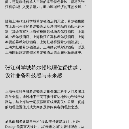
间，还是非遗传承人主理的本帮特色餐饮，都将为张
江科学城注入更多活力，助力区域经济的蓬勃发展。” 
随着上海张江科学城希尔顿酒店的开业，希尔顿集团
在上海已开业的希尔顿酒店及度假村品牌酒店已达六
家（其余五家为上海虹桥国际机场希尔顿酒店、上海
城中希尔顿酒店、上海松江广富林希尔顿酒店、上海
奉贤前昇希尔顿酒店、上海虹桥祥源希尔顿酒店）。
上海大虹桥希尔顿酒店、上海静安希尔顿酒店，以及
上海国际旅游度假区希尔顿酒店也正在积极筹建中。
张江科学城希尔顿地理位置优越，
设计兼备科技感与未来感
上海张江科学城希尔顿酒店毗邻张江科学之门及张江
科学会堂，通过地下空间可步行直达地铁13号线学林
路站，与上海迪士尼度假区直线距离仅10公里，优越
的地理位置使其成为商务及休闲宾客的理想之选。
酒店由知名建筑事务所NBBJ主持建筑设计，HBA 
Design负责室内设计，以“未来之城”为设计理念，从