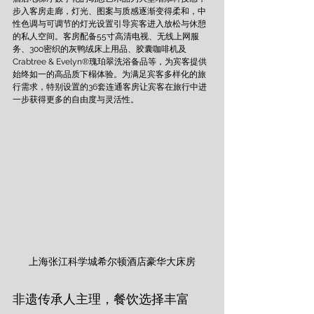
步入客房走廊，灯光、图案与质感逐渐变得柔和，中
性色调与可调节的灯光设置引导宾客进入放松与休憩
的私人空间。客房配备55寸高清电视、无线上网服
务、300密织的灰鸭绒床上用品、胶囊咖啡机及
Crabtree & Evelyn®瑰珀翠洗浴备品等，为宾客提供
始终如一的高品质下榻体验。为满足宾客多样化的旅
行需求，特别设置的36套连通客房让宾客在旅行中进
一步获得更多的自由度与灵活性。
上海张江科学城希尔顿酒店豪华大床房
非遗传承人主理，餐饮选择丰富