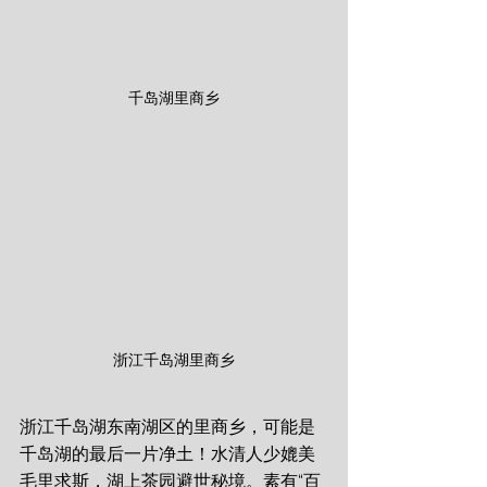
千岛湖里商乡
浙江千岛湖里商乡
浙江千岛湖东南湖区的里商乡，可能是
千岛湖的最后一片净土！水清人少媲美
毛里求斯，湖上茶园避世秘境。素有“百