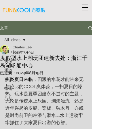
文章
All Ideas
Charles Lee
All Ideas
2023年7月9日
度假型水上潮玩团建新去处：浙江千
玩法
岛湖帆船中心
场地
已更新：
2024年8月19日
炎炎夏日来临，
四溅的水花才能带来无
资讯
与伦比的COOL爽体验，一扫夏日的燥
指南
热。玩水是夏季团建永不过时的主题，
活动
无论是传统水上乐园、溯溪漂流，还是
近年兴起的皮艇、桨板、独木舟，亦或
是时尚前卫的冲浪与滑水……水上运动牢
牢抓住了大家夏日出游的心智。