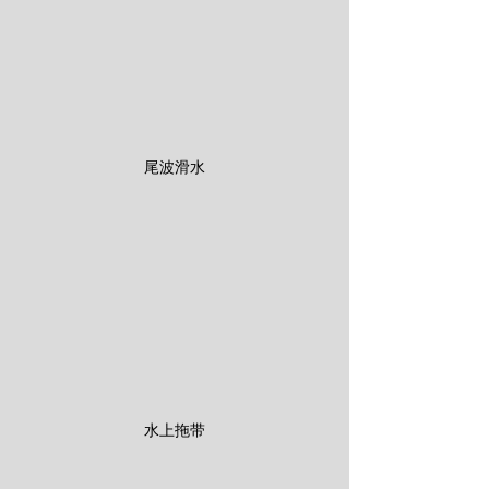
尾波滑水
水上拖带