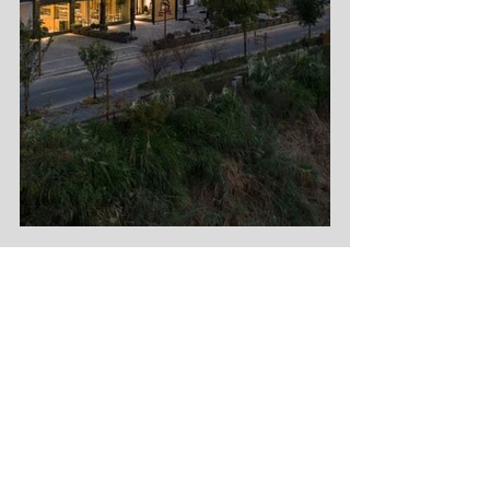
距离千岛湖帆船中心300米，步行约4分
钟。
酒店坐落于千岛湖镇里商乡大千古
街三元阁脚下，里商乡是名茶之乡，素
有“百里茶香，万亩茶海”之称。品牌在上
海成立酒店管理团队，酒店创立的初
衷，想把最美的风景，最舒适的居住环
境，展现给每位客户，房间每个物件的
摆放，都综合了人工学，美学，力求完
美，“生于山野、长在心上”。酒店设有三