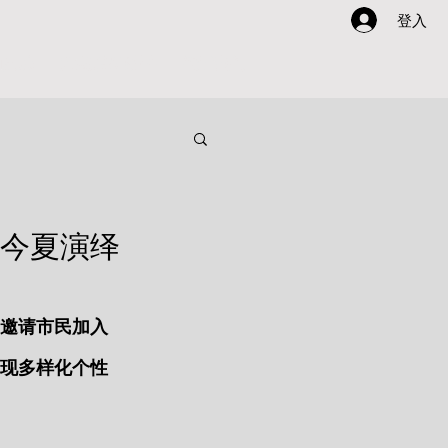
登入
动灵感
方案酷AI助手
关于我们
季今夏演绎
置邀请市民加入
呈现多样化个性