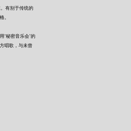
丝。有别于传统的
风格。
用“秘密音乐会”的
地方唱歌，与未曾