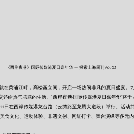
《西岸夜巷》国际传媒港夏日嘉年华 — 探索上海周刊Vol.02
就在黄浦江畔，高楼矗立间，开启一场热闹非凡的夏日盛宴。7月2
还给热气腾腾的生活。“西岸夜巷·国际传媒港夏日嘉年华”将于7月
日至11日在西岸传媒港龙台路（云绣路至龙腾大道段）举行。活动
行，提供美食文化、运动体验、非遗文创、网红打卡、舞台演绎等多元内