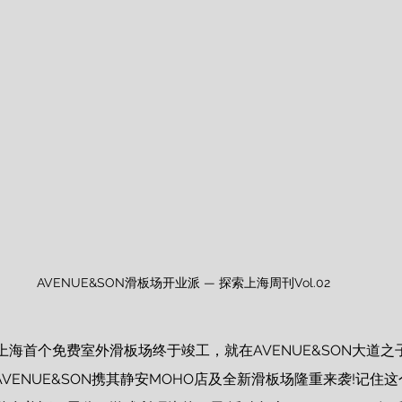
AVENUE&SON滑板场开业派 — 探索上海周刊Vol.02
海首个免费室外滑板场终于竣工，就在AVENUE&SON大道之
子AVENUE&SON携其静安MOHO店及全新滑板场隆重来袭!记住